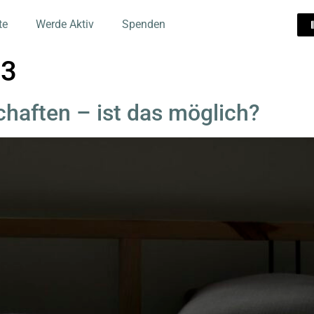
te
Werde Aktiv
Spenden
23
chaften – ist das möglich?