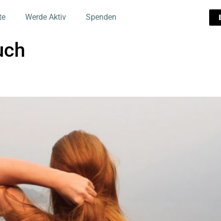
te
Werde Aktiv
Spenden
uch