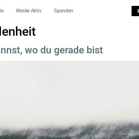
te
Werde Aktiv
Spenden
denheit
annst, wo du gerade bist