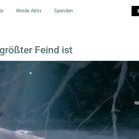
te
Werde Aktiv
Spenden
rößter Feind ist