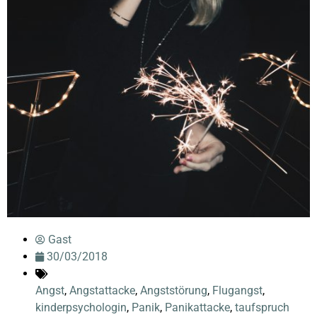
Gast
30/03/2018
Angst
,
Angstattacke
,
Angststörung
,
Flugangst
,
kinderpsychologin
,
Panik
,
Panikattacke
,
taufspruch