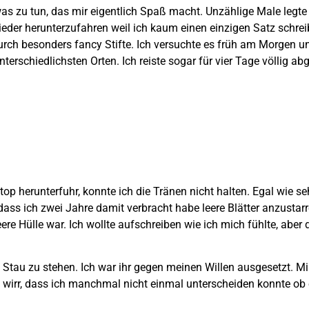
as zu tun, das mir eigentlich Spaß macht. Unzählige Male legte
der herunterzufahren weil ich kaum einen einzigen Satz schrei
 durch besonders fancy Stifte. Ich versuchte es früh am Morgen 
rschiedlichsten Orten. Ich reiste sogar für vier Tage völlig abg
p herunterfuhr, konnte ich die Tränen nicht halten. Egal wie s
ass ich zwei Jahre damit verbracht habe leere Blätter anzustarre
re Hülle war. Ich wollte aufschreiben wie ich mich fühlte, aber d
m Stau zu stehen. Ich war ihr gegen meinen Willen ausgesetzt. Mir
irr, dass ich manchmal nicht einmal unterscheiden konnte ob 