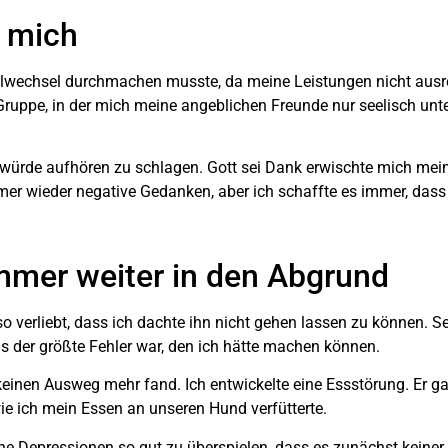
n mich
ulwechsel durchmachen musste, da meine Leistungen nicht ausre
e Gruppe, in der mich meine angeblichen Freunde nur seelisch unt
 würde aufhören zu schlagen. Gott sei Dank erwischte mich me
mer wieder negative Gedanken, aber ich schaffte es immer, dass
immer weiter in den Abgrund
 so verliebt, dass ich dachte ihn nicht gehen lassen zu können. 
s der größte Fehler war, den ich hätte machen können.
einen Ausweg mehr fand. Ich entwickelte eine Essstörung. Er gab
ie ich mein Essen an unseren Hund verfütterte.
ne Depressionen so gut zu überspielen, dass es zunächst keine