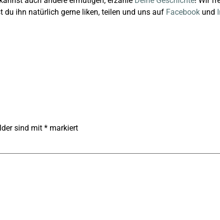
kannst auch andere ermutigen, erzähle
Deine Geschichte
! Wir f
du ihn natürlich gerne liken, teilen und uns auf
Facebook
und
lder sind mit
*
markiert