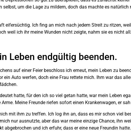
on selbst, um die Lage zu mildern, doch das machte es natürlich 
 eifersüchtig. Ich fing an mich nach jedem Streit zu ritzen, wei
ch weil ich ihr meine Wunden nicht zeigte, nahm sie es nicht all
ein Leben endgültig beenden.
hens auf einer Feier beschloss ich erneut, mein Leben zu beend
or ein Auto werfen, doch eine Frau rettete mich. Ihm war das alles
 Mädchen.
tet hatte, für den ich so viel getan hatte, war mein Leben egal
e Arme. Meine Freunde riefen sofort einen Krankenwagen, er sah 
ch mit ihm zu treffen. Ich log ihn an, dass es mir schon viel be
er mich nur ausnutzte, aber das war meine einzige Chance, ihn we
kt abgebrochen und ich erfuhr, dass er eine neue Freundin hatte.