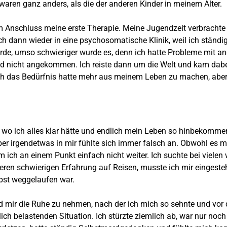
waren ganz anders, als die der anderen Kinder in meinem Alter.
m Anschluss meine erste Therapie. Meine Jugendzeit verbrachte 
 dann wieder in eine psychosomatische Klinik, weil ich ständig
urde, umso schwieriger wurde es, denn ich hatte Probleme mit 
d nicht angekommen. Ich reiste dann um die Welt und kam dabei
ss ich das Bedürfnis hatte mehr aus meinem Leben zu machen, abe
wo ich alles klar hätte und endlich mein Leben so hinbekommen
r irgendetwas in mir fühlte sich immer falsch an. Obwohl es mir
am ich an einem Punkt einfach nicht weiter. Ich suchte bei viele
teren schwierigen Erfahrung auf Reisen, musste ich mir eingesteh
lbst weggelaufen war.
mir die Ruhe zu nehmen, nach der ich mich so sehnte und vor de
ich belastenden Situation. Ich stürzte ziemlich ab, war nur noc