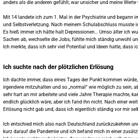
anders als die anderen gefühlt, war unsicher und meine Werte 
Mit 14 landete ich zum 1. Mal in der Psychiatrie und begann i
und Selbstverletzung. Nach meinem Schulabschluss musste ich
Es hieß immer ich hätte halt Depressionen… Umso älter ich w
Sachen ab, wechselte die Jobs, fühlte mich ständig unwohl un
Ich merkte, dass ich sehr viel Potential und Ideen hatte, da
Ich suchte nach der plötzlichen Erlösung
Ich dachte immer, dass eines Tages der Punkt kommen würde, 
irgendwie mitzuhalten und so „normal“ wie möglich zu sein, abe
sehr hart an mir arbeitete und viele Jahre Therapie machte, k
endlich glücklich wäre, aber ich fand ihn nicht. Nach einer wei
Erlösung nicht gab und, dass ich eigentlich ständig vor mir se
Ich entschied mich also nach Deutschland zurückzukehren und 
kurz darauf die Pandemie und ich befand mich in einer zusätzl