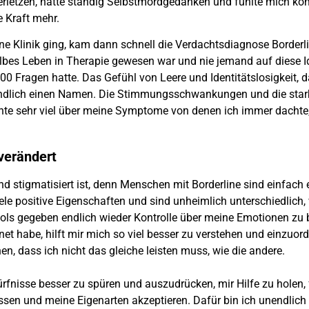
verletzen, hatte ständig Selbstmordgedanken und fühlte mich komp
 Kraft mehr.
 eine Klinik ging, kam dann schnell die Verdachtsdiagnose Borderl
halbes Leben in Therapie gewesen war und nie jemand auf diese I
000 Fragen hatte. Das Gefühl von Leere und Identitätslosigkeit,
e endlich einen Namen. Die Stimmungsschwankungen und die sta
ernte sehr viel über meine Symptome von denen ich immer dachte
verändert
d stigmatisiert ist, denn Menschen mit Borderline sind einfach e
ele positive Eigenschaften und sind unheimlich unterschiedlich,
Tools gegeben endlich wieder Kontrolle über meine Emotionen zu
t habe, hilft mir mich so viel besser zu verstehen und einzuord
n, dass ich nicht das gleiche leisten muss, wie die andere.
rfnisse besser zu spüren und auszudrücken, mir Hilfe zu holen, 
issen und meine Eigenarten akzeptieren. Dafür bin ich unendlic