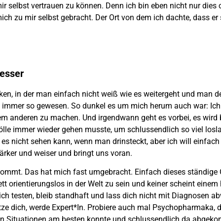
r selbst vertrauen zu können. Denn ich bin eben nicht nur dies 
h zu mir selbst gebracht. Der Ort von dem ich dachte, dass er 
besser
ecken, in der man einfach nicht weiß wie es weitergeht und man
on immer so gewesen. So dunkel es um mich herum auch war: Ich 
em anderen zu machen. Und irgendwann geht es vorbei, es wird
ölle immer wieder gehen musste, um schlussendlich so viel losl
an es nicht sehen kann, wenn man drinsteckt, aber ich will einfac
ärker und weiser und bringt uns voran.
ommt. Das hat mich fast umgebracht. Einfach dieses ständige G
 orientierungslos in der Welt zu sein und keiner scheint einem 
ich testen, bleib standhaft und lass dich nicht mit Diagnosen abw
ze dich, werde Expert*In. Probiere auch mal Psychopharmaka, die
 den Situationen am besten konnte und schlussendlich da abgeko