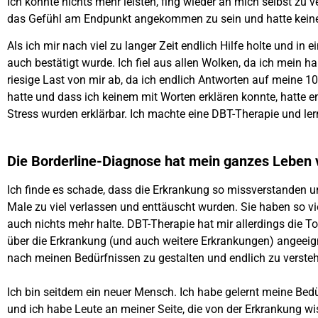
Ich konnte nichts mehr leisten, fing wieder an mich selbst zu 
das Gefühl am Endpunkt angekommen zu sein und hatte keine
Als ich mir nach viel zu langer Zeit endlich Hilfe holte und in
auch bestätigt wurde. Ich fiel aus allen Wolken, da ich mein 
riesige Last von mir ab, da ich endlich Antworten auf meine 1
hatte und dass ich keinem mit Worten erklären konnte, hatt
Stress wurden erklärbar. Ich machte eine DBT-Therapie und l
Die Borderline-Diagnose hat mein ganzes Leben 
Ich finde es schade, dass die Erkrankung so missverstanden un
Male zu viel verlassen und enttäuscht wurden. Sie haben so vi
auch nichts mehr halte. DBT-Therapie hat mir allerdings die 
über die Erkrankung (und auch weitere Erkrankungen) angeeigne
nach meinen Bedürfnissen zu gestalten und endlich zu verstehe
Ich bin seitdem ein neuer Mensch. Ich habe gelernt meine Bedü
und ich habe Leute an meiner Seite, die von der Erkrankung w