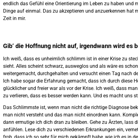
endlich das Gefühl eine Orientierung im Leben zu haben und mi
Dinge auf einmal. Das zu akzeptieren und anzuerkennen hat mic
Zeit in mir.
Gib‘ die Hoffnung nicht auf,
irgendwann wird es 
Ich weiß, dass es unheimlich schlimm ist in einer Krise zu st
sieht. Alles scheint schwarz, ausweglos und als wäre es sch
weitergemacht, durchgehalten und versucht einen Tag nach d
Ich habe sogar die Erfahrung gemacht, dass ich durch diese H
glücklicher und freier war als vor der Krise. Ich weiß, dass m
zu verlieren, dass es besser werden kann. Und es macht uns st
Das Schlimmste ist, wenn man nicht die richtige Diagnose bek
man nicht versteht und das man nicht einordnen kann. Komplett
dann ermutige ich dich dran zu bleiben. Gehe zu Ärzten, lass d
anfühlen. Lese dich zu verschiedenen Erkrankungen ein, vernet
froh, dass ich so sehr für mich gekämpft habe, wie ich es in