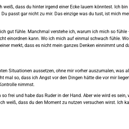
weiß, dass du hinter irgend einer Ecke lauern könntest. Ich bin f
Du passt gar nicht zu mir. Das einzige was du tust, ist mich me
ch gut fühle. Manchmal verstehe ich, warum ich mich so fühle
icht einordnen kann. Wo ich mich auf einmal schwach fühle. Wo 
einer merkt, dass es nicht mein ganzes Denken einnimmt und da
nten Situationen aussetzen, ohne mir vorher auszumalen, was al
t mal so, dass ich Angst vor den Dingen hätte die vor mir liege
Kontrolle nimmst.
 so frei und habe das Ruder in der Hand. Aber wie wird es sein
h weiß, dass du den Moment zu nutzen versuchen wirst. Ich kan