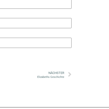
NÄCHSTER
Elizabeths Geschichte