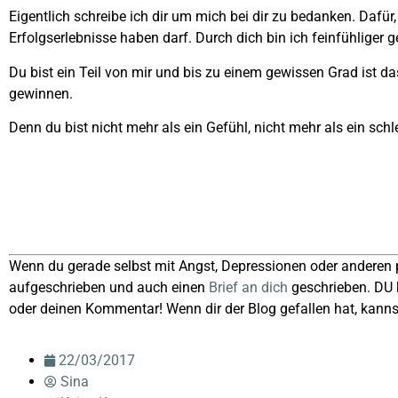
Eigentlich schreibe ich dir um mich bei dir zu bedanken. Dafü
Erfolgserlebnisse haben darf. Durch dich bin ich feinfühliger
Du bist ein Teil von mir und bis zu einem gewissen Grad ist d
gewinnen.
Denn du bist nicht mehr als ein Gefühl, nicht mehr als ein sch
Wenn du gerade selbst mit Angst, Depressionen oder anderen 
aufgeschrieben und auch einen
Brief an dich
geschrieben. DU 
oder deinen Kommentar! Wenn dir der Blog gefallen hat, kannst 
22/03/2017
Sina