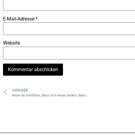
E-Mail-Adresse
*
Website
VORIGER
Wenn du möchtest, dass sich etwas ändert, dann…