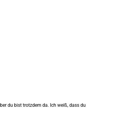
er du bist trotzdem da. Ich weiß, dass du