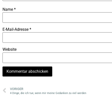
Name
*
E-Mail-Adresse
*
Website
VORIGER
4 Dinge, die ich tue, wenn mir meine Gedanken zu viel werden