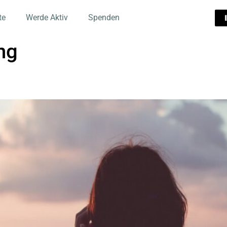
te
Werde Aktiv
Spenden
ng